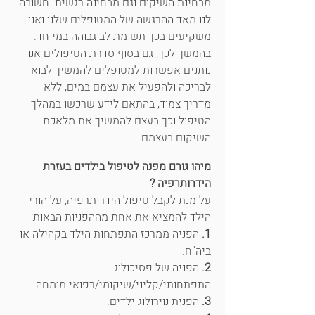
מבחינת השיקום וגם מבחינה רגשית. חשובה
לנו מאד ההרגשה של המטופלים שלנו ואנו
משקיעים בכך תשומת לב גבוהה במיוחד.
בהמשך לכך, גם בסוף סדרת הטיפולים אנו
נותנים אפשרות למטופלים להמשיך לבוא
לבריכה ולהפעיל את עצמם במים, ללא
מדריך צמוד, בהתאם לידע שרכשו במהלך
הטיפול וכך בעצם להמשיך את מלאכת
השיקום בעצמם.
מיהו גורם מפנה לטיפול בילדים בעזרת
הידרותרפיה ?
על מנת לקבל טיפול הידרותרפיה, על הורי
הילד להמציא את אחת מההפניות הבאות:
1.
הפניה ממרכז התפתחות הילד בקהילה או
ביה"ח.
2.
הפניה של פסיכולוג
התפתחותי/קליני/שיקומי/רפואי מומחה.
3.
הפנית נוירולוג ילדים.