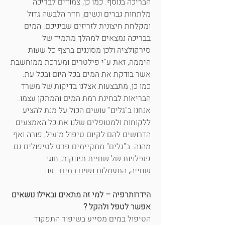
הבריכה בנוסף. כמו כן, צמודים לבריכה
מלתחות גברים ונשים, חדר הלבשה גדול
ומקלחת חיצונית לזריזים שביניכם. המים
בבריכה נמצאים למהלך מתמיד של
סירקולציה ולכן מסוננים ברצף כל שעות
היממה, זאת ע"י פילטרים ומערכת ממוחשבת
אשר בודקת את המים בכל היום ובכל עת.
כמו כן, מתבצעות אצלנו בדיקות של משרד
הבריאות לבחינת רמת המים והמתקן עצמו.
אנחנו ב"גלים" עושים הכול על מנת להציע
ללקוחות ולמטופלים שלנו את כל האמצעים
הדרושים להם לקיום טיפול מועיל, פורה ואף
מהנה. ב"גלים" מתקיימים פרט לטיפולים גם
פעילויות של
שחיית תינוקות
,
חוגי
שחייה
,
התעמלות נשים במים
ועוד.
הידרותרפיה – למי זה מתאים ובאילו נושאים
אפשר לטפל ולהקל ?
הטיפול במים מסייע בשיפור התפקוד