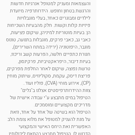
והעצמאות ומעניק למטופל אנרגיות חדשות
והרגשת בטחון וחופש. הידרותרפיה מיועדת
לילדים ומבוגרים כאחד, בעלי מוגבלויות
פיזיות קלות וקשות. חלק מהבעיות השכיחות
הן: בעיות מוטוריות למיניהן, שיקום פציעות,
כאבי גב, כאבי פרקים, מוגבלות בתנועה, טונוס
מוגבר, היפוטוניה (ירידה במתח השרירים),
חגורת כתפיים חלשה, הפרעות קשב וריכוז,
בעיות דיבור, היפראקטיביות, פרקינסון,
טרשת נפוצה, שיקום לאחר החלפת מפרקים,
פריצת דיסק, עקמת, סקוליוזיס, שיתוק מוחין
(CP), אירוע מוחי (CVA), פוליו ועוד..
צוות ההידרותרפיסטים אצלנו ב"גלים"
הטיפול במים מתבצע ע"י עבודה אישית של
מדריכים מקצועיים ומוסמכים.
הטיפול הוא בשיטה של אחד על אחד, וזאת
על מנת להעניק למטופל את מלוא צומת הלב
האפשרית ואת היחס האישי והמקצועי
הדרוש לו. הטיפול מתבצע בהתאם ליכולותיו