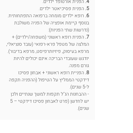
4.
הפנית אורטופד ילדים.
5.
הפנית פסיכיאטר ילדים.
6.
רופא ילדים מומחה ברפואה התפתחותית.
בנוסף קיימת אופציה של הפניה משולבת
(נדרשות שתי הפניות):
7.
הפנית רופא ראשוני (משפחה/ילדים) +
המלצה של מטפל פרא-רפואי (עובד סוציאלי,
מרפא בעיסוק, פיזיותרפיסט, מרפא בדיבור).
יודגש שעובדי הבריכה אינם יכולים להיות
גורם מפנה.
8.
הפניית רופא ראשוני + אבחון פסיכו
דידקטי הממליץ על הטיפול (ההפניה תקפה
ל-5 שנים).
- ההבחנות הנ"ל תקפות למשך שנתיים ולכן
יש לחדשן (פרט לאבחון פסיכו דידקטי – 5
שנים).
הטיפול ניתן למבוטחים בקופת חולים כללית
מושלם ובקופת חולים מאוחדת