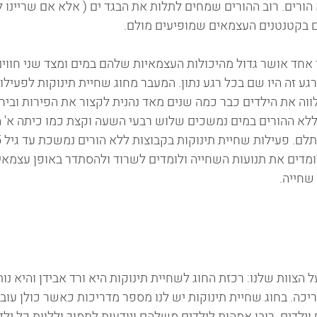
הורים. רוב ההורים שמחים לתלות את הבגד ים ( אלא אם שריינו 
 בקטנטנים העצמאים שמופיעים מולם.
 אחד אושר גדול מהיכולות העצמאיות שלהם במים ומצד שני חווים
 זה היו שם בכל רגע נתון. המעבר מחוג שחיית תינוקות לפעילות
ה את הילדים כבר כמה שנים מאד נהנית לקצור את הפירות וביחד
לא ההורים במים נמשכים שלוש רבעי השעה וקצת כמו כיתה א' ה
ומדים את תנועות השחייה ולומדים לשרוד ולהסתדר באופן עצמאי 
 הצוות שלנו: רכזת החוג לשחיית תינוקות היא ורד אבידן והיא נו
כה. בחוג שחיית תינוקות יש לנו מספר מדריכות כאשר כולן עובד
ילדים. רובן אמהות לילדים משלהם ויודעות לתמוך וללוות כל ילד 