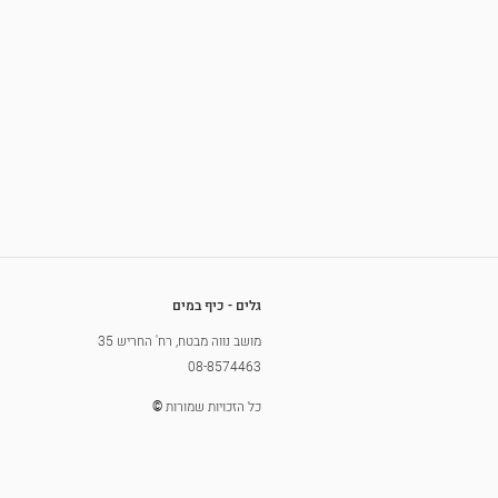
גלים - כיף במים
מושב נווה מבטח, רח' החריש 35
08-8574463
כל הזכויות שמורות
©