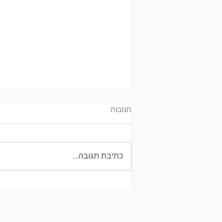
תגובות
כתיבת תגובה...
כל מה שרציתם לדעת על שחיית
תינוקות